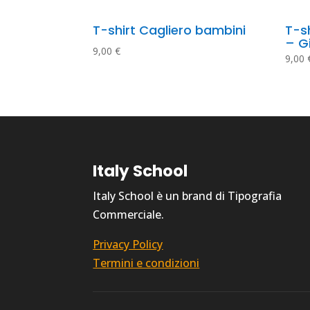
T-shirt Cagliero bambini
T-sh
– G
9,00
€
9,00
Italy School
Italy School è un brand di Tipografia
Commerciale.
Privacy Policy
Termini e condizioni