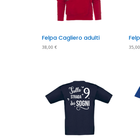
Felpa Cagliero adulti
Fel
38,00
€
35,0