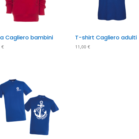
pa Cagliero bambini
T-shirt Cagliero adulti
0
€
11,00
€