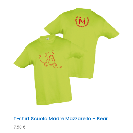
T-shirt Scuola Madre Mazzarello – Bear
7,50
€