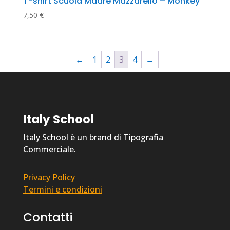
T-shirt Scuola Madre Mazzarello – Monkey
7,50
€
←
1
2
3
4
→
Italy School
Italy School è un brand di Tipografia
Commerciale.
Privacy Policy
Termini e condizioni
Contatti