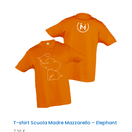
T-shirt Scuola Madre Mazzarello – Elephant
7,50
€