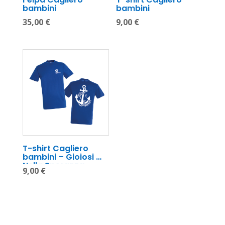
bambini
bambini
35,00
€
9,00
€
T-shirt Cagliero 
bambini – Gioiosi 
Nella Speranza
9,00
€