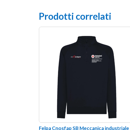
Prodotti correlati
Felpa Cnosfap SB Meccanica industriale