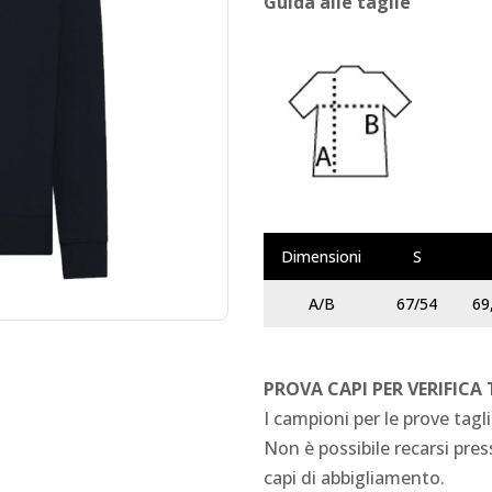
Guida alle taglie
Dimensioni
S
A/B
67/54
69
PROVA CAPI PER VERIFICA
I campioni per le prove tagli
Non è possibile recarsi press
capi di abbigliamento.