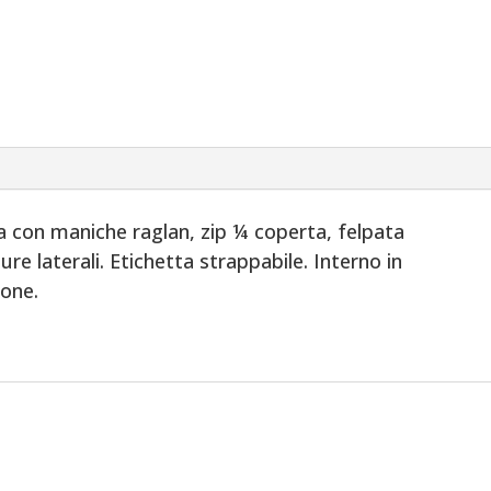
SB
Termoidraulica
quantità
a con maniche raglan, zip ¼ coperta, felpata
re laterali. Etichetta strappabile. Interno in
tone.