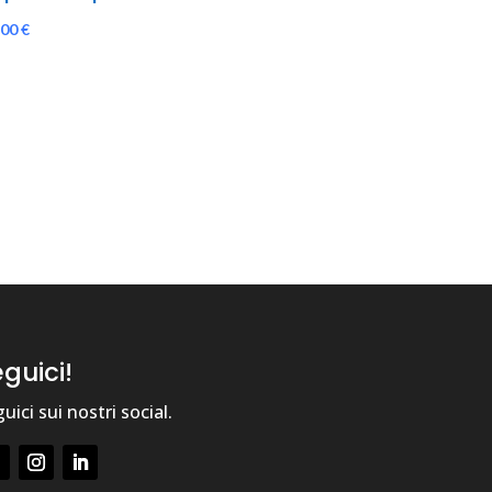
,00
€
guici!
uici sui nostri social.