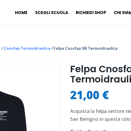
HOME
SCEGLI SCUOLA
RICHIEDI SHOP
CHI SI
O
/
Cnosfap Termoidraulica
/ Felpa Cnosfap SB Termoidraulica
Felpa Cnosf
Termoidraul
21,00
€
Acquista la felpa settore t
San Benigno in questa colo