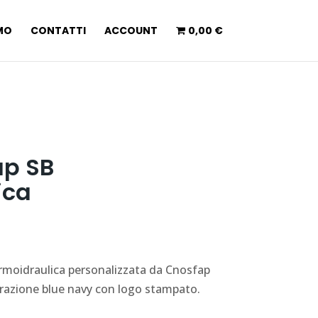
AMO
CONTATTI
ACCOUNT
0,00 €
ap SB
ica
ermoidraulica personalizzata da Cnosfap
razione blue navy con logo stampato.