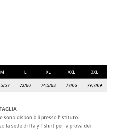
M
L
XL
XXL
3XL
,5/57
72/60
74,5/63
77/66
79,7/69
 TAGLIA
e sono disponibili presso l’Istituto.
o la sede di Italy Tshirt per la prova dei