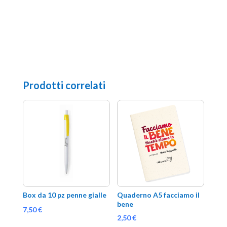
Prodotti correlati
Box da 10 pz penne gialle
Quaderno A5 facciamo il 
bene
7,50
€
2,50
€