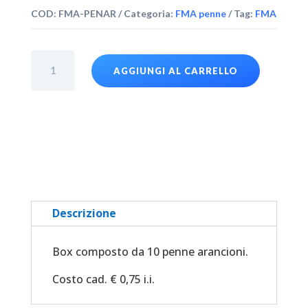
COD:
FMA-PENAR
Categoria:
FMA penne
Tag:
FMA
Box
AGGIUNGI AL CARRELLO
da
10
pz
penne
arancioni
quantità
Descrizione
Box composto da 10 penne arancioni.
Costo cad. € 0,75 i.i.