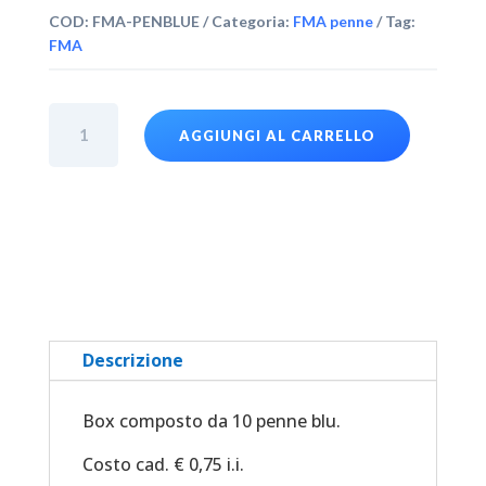
COD:
FMA-PENBLUE
Categoria:
FMA penne
Tag:
FMA
Box
AGGIUNGI AL CARRELLO
da
10
pz
penne
blu
quantità
Descrizione
Box composto da 10 penne blu.
Costo cad. € 0,75 i.i.