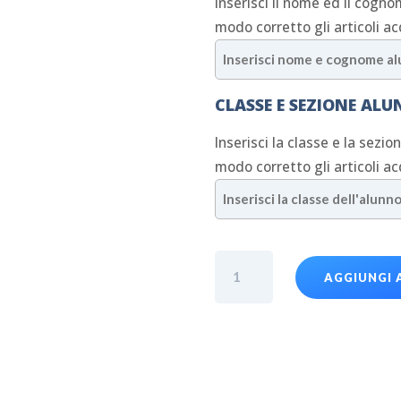
Inserisci il nome ed il cogno
modo corretto gli articoli ac
CLASSE E SEZIONE AL
Inserisci la classe e la sezio
modo corretto gli articoli ac
Felpa
AGGIUNGI 
Liceo
Scuola
Madre
Mazzarello
quantità