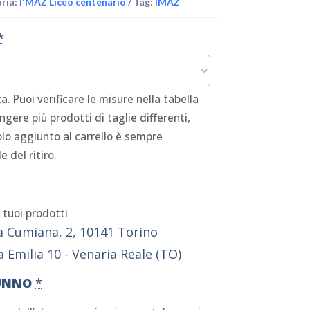
ria:
I'MAZ Liceo centenario
Tag:
IMAZ
*
a. Puoi verificare le misure nella tabella
ngere più prodotti di taglie differenti,
olo aggiunto al carrello è sempre
 del ritiro.
i tuoi prodotti
a Cumiana, 2, 10141 Torino
ia Emilia 10 - Venaria Reale (TO)
UNNO
*