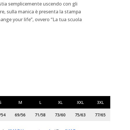
stia semplicemente uscendo con gli
ore, sulla manica è presenta la stampa
hange your life”, ovvero “La tua scuola
S
M
L
XL
XXL
3XL
/54
69/56
71/58
73/60
75/63
77/65