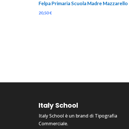
Felpa Primaria Scuola Madre Mazzarello
20,50
€
Italy School
Italy School è un brand di Tipografia
Commerciale.