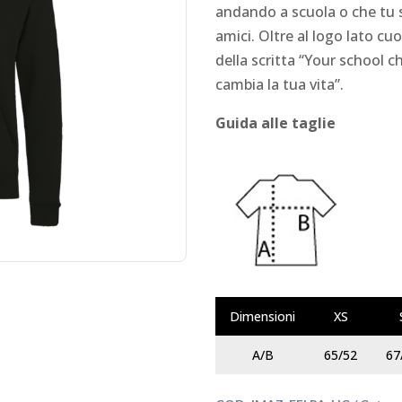
andando a scuola o che tu 
amici. Oltre al logo lato cu
della scritta “Your school c
cambia la tua vita”.
Guida alle taglie
Dimensioni
XS
A/B
65/52
67