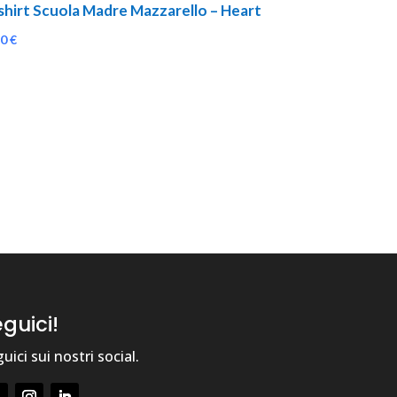
shirt Scuola Madre Mazzarello – Heart
90
€
guici!
uici sui nostri social.