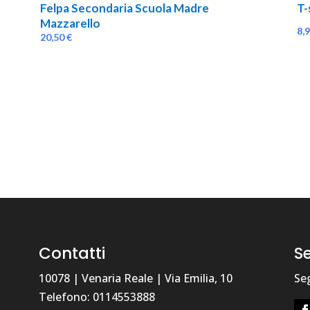
Felpa Secondaria Scuola Madre 
T-
Mazzarello
8,
20,50
€
Contatti
Se
10078 | Venaria Reale | Via Emilia, 10
Seg
Telefono: 0114553888