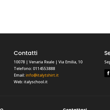
Contatti
Se
10078 | Venaria Reale | Via Emilia, 10
Seg
Telefono: 0114553888
Email:
info@italytshirt.it
Web: italyschool.it
AQ
Contattaci