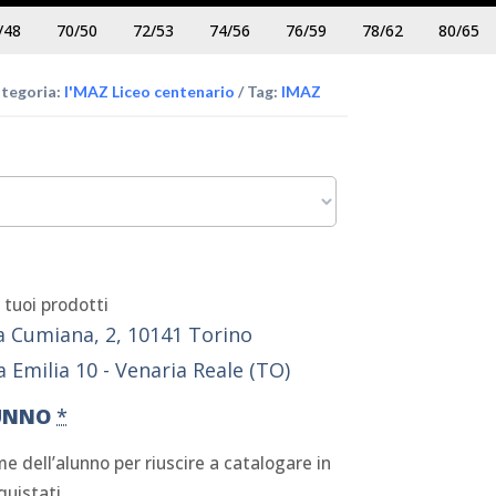
/48
70/50
72/53
74/56
76/59
78/62
80/65
tegoria:
I'MAZ Liceo centenario
Tag:
IMAZ
i tuoi prodotti
a Cumiana, 2, 10141 Torino
ia Emilia 10 - Venaria Reale (TO)
UNNO
*
me dell’alunno per riuscire a catalogare in
quistati.