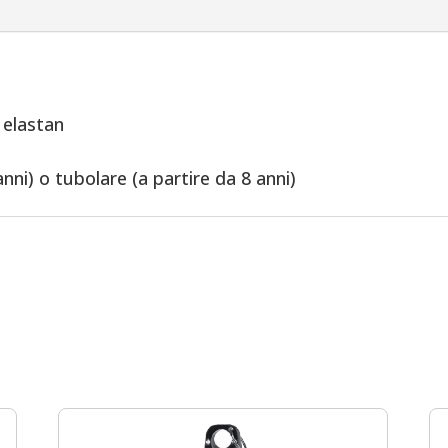
Madre
Mazzarello
quantità
 elastan
anni) o tubolare (a partire da 8 anni)