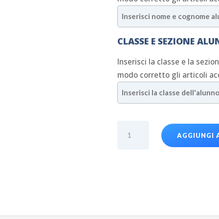
CLASSE E SEZIONE AL
Inserisci la classe e la sezio
modo corretto gli articoli ac
T-
AGGIUNGI 
shirt
Liceo
Nera
-
Liceo
Scuola