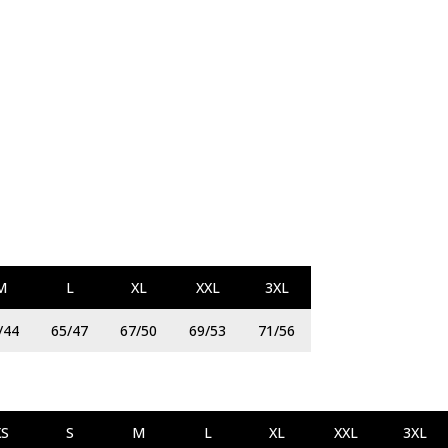
M
L
XL
XXL
3XL
/44
65/47
67/50
69/53
71/56
XS
S
M
L
XL
XXL
3XL