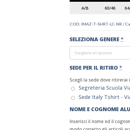
A/B
60/46
64
COD:
IMAZ-T-SHRT-LC-NR
Ca
SELEZIONA GENERE
*
SEDE PER IL RITIRO
*
Scegli la sede dove ritirerai 
Segreteria Scuola Vi
Sede Italy Tshirt - V
NOME E COGNOME AL
Inserisci il nome ed il cogno
modo corretto gli articoli ac