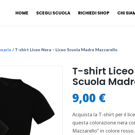
HOME
SCEGLI SCUOLA
RICHIEDI SHOP
CHI SI
enario
/ T-shirt Liceo Nera – Liceo Scuola Madre Mazzarello
T-shirt Liceo
Scuola Madr
9,00
€
Acquista la T-shirt per il l
questa colorazione nera con i
Mazzarello” in colore rosso.