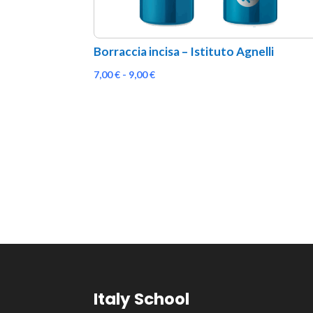
Borraccia incisa – Istituto Agnelli
Fascia
7,00
€
-
9,00
€
di
prezzo:
da
7,00 €
a
9,00 €
Italy School