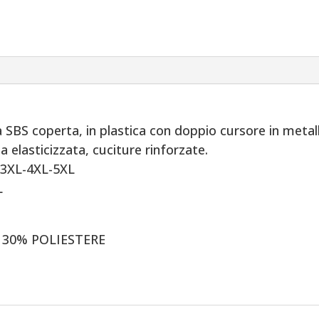
e
donna
Navy
-
Istituto
Agnelli
quantità
 SBS coperta, in plastica con doppio cursore in metal
na elasticizzata, cuciture rinforzate.
3XL-4XL-5XL
L
 30% POLIESTERE