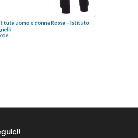
t tuta uomo e donna Rossa – Istituto 
nelli
,00
€
guici!