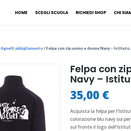
HOME
SCEGLI SCUOLA
RICHIEDI SHOP
CHI SI
o Agnelli abbigliamento
/ Felpa con zip uomo e donna Navy – Istituto 
Felpa con z
Navy – Istitu
35,00
€
Acquista la felpa per l’Istit
colorazione blu navy sia pe
sul fronte il logo dell’Istitu