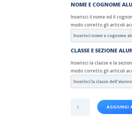
NOME E COGNOME AL
Inserisci il nome ed il cogno
modo corretto gli articoli ac
CLASSE E SEZIONE AL
Inserisci la classe e la sezio
modo corretto gli articoli ac
Felpa
AGGIUNGI 
con
zip
uomo