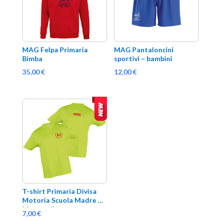
MAG Felpa Primaria 
MAG Pantaloncini 
Bimba
sportivi – bambini
35,00
€
12,00
€
T-shirt Primaria Divisa 
Motoria Scuola Madre 
Mazzarello
7,00
€