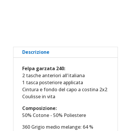
della
tuta
lunghi
-
adulti
quantità
Descrizione
Felpa garzata 240:
2 tasche anteriori all'italiana
1 tasca posteriore applicata
Cintura e fondo del capo a costina 2x2
Coulisse in vita
Composizione:
50% Cotone - 50% Poliestere
360 Grigio medio melange: 64 %