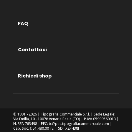
FAQ
Contattaci
Richiedi shop
© 1991 - 2026 | Tipografia Commerciale S.r.l. | Sede Legale:
Via Emilia, 10 - 10078 Venaria Reale (TO) | P.IVA 05999560013 |
N. REA 763498 | PEC: tc@pec.tipografiacommerciale.com |
Cap. Soc. € 51.480,00 i.v. | SDI: X2PH38J