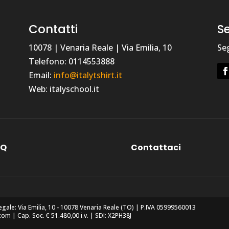
Contatti
Se
10078 | Venaria Reale | Via Emilia, 10
Seg
Telefono: 0114553888
Email:
info@italytshirt.it
Web: italyschool.it
AQ
Contattaci
egale: Via Emilia, 10 - 10078 Venaria Reale (TO) | P.IVA 05999560013
m | Cap. Soc. € 51.480,00 i.v. | SDI: X2PH38J