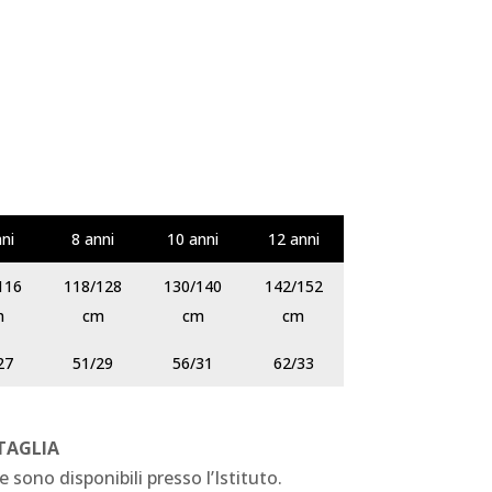
nni
8 anni
10 anni
12 anni
116
118/128
130/140
142/152
m
cm
cm
cm
27
51/29
56/31
62/33
 TAGLIA
e sono disponibili presso l’Istituto.