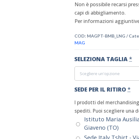
Non è possibile recarsi press
capi di abbigliamento.
Per informazioni aggiuntive
COD:
MAGPT-BMB_LNG
Cate
MAG
SELEZIONA TAGLIA
*
SEDE PER IL RITIRO
*
I prodotti del merchandisin
spediti. Puoi scegliere una de
Istituto Maria Ausilia
Giaveno (TO)
Sede Italy Tshirt - V