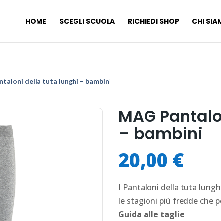
HOME
SCEGLI SCUOLA
RICHIEDI SHOP
CHI SI
taloni della tuta lunghi – bambini
MAG Pantalon
– bambini
20,00
€
I Pantaloni della tuta lung
le stagioni più fredde che p
Guida alle taglie