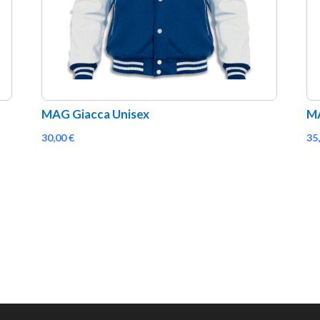
MAG Giacca Unisex
MA
30,00
€
35