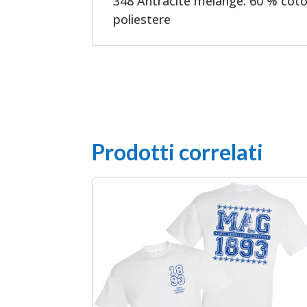
348 Antracite melange: 60 % coto
poliestere
Prodotti correlati