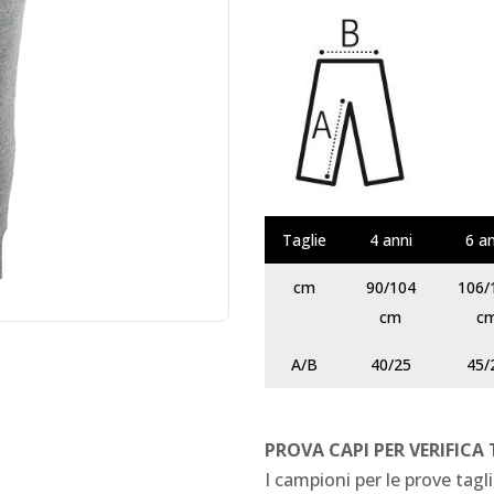
Taglie
4 anni
6 a
cm
90/104
106/
cm
c
A/B
40/25
45/
PROVA CAPI PER VERIFICA
I campioni per le prove tagli