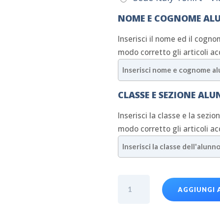
NOME E COGNOME AL
Inserisci il nome ed il cogno
modo corretto gli articoli ac
CLASSE E SEZIONE AL
Inserisci la classe e la sezio
modo corretto gli articoli ac
MAG
AGGIUNGI 
Pantaloni
della