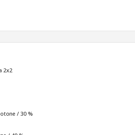
tuta
lunghi
-
bambini
quantità
a 2x2
cotone / 30 %