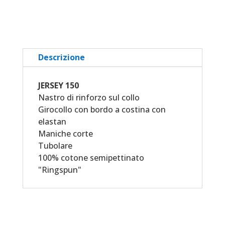
Media
Valdocco
quantità
Descrizione
JERSEY 150
Nastro di rinforzo sul collo
Girocollo con bordo a costina con
elastan
Maniche corte
Tubolare
100% cotone semipettinato
"Ringspun"