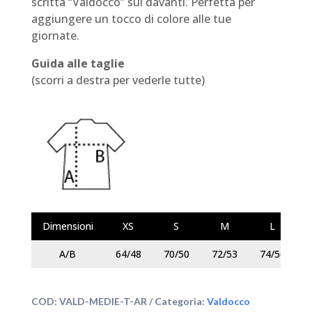
scritta “Valdocco” sul davanti. Perfetta per
aggiungere un tocco di colore alle tue
giornate.
Guida alle taglie
(scorri a destra per vederle tutte)
Dimensioni
XS
S
M
L
A/B
64/48
70/50
72/53
74/56
COD:
VALD-MEDIE-T-AR
Categoria:
Valdocco