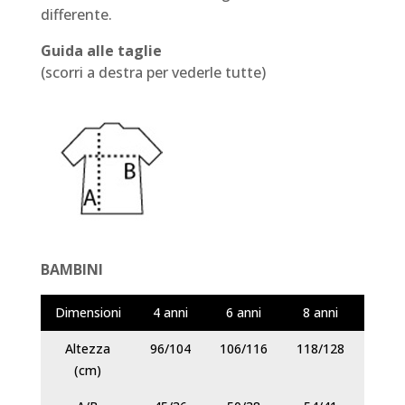
differente.
Guida alle taglie
(scorri a destra per vederle tutte)
BAMBINI
Dimensioni
4 anni
6 anni
8 anni
10 a
Altezza
96/104
106/116
118/128
130/
(cm)