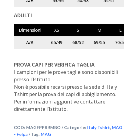
A/B
45/36
50/38
54/41
58/
ADULTI
Dimensioni
XS
S
M
L
A/B
65/49
68/52
69/55
70/58
PROVA CAPI PER VERIFICA TAGLIA
I campioni per le prove taglie sono disponibili
presso l’Istituto.
Non è possibile recarsi presso la sede di Italy
Tshirt per la prova dei capi di abbigliamento.
Per informazioni aggiuntive contattare
direttamente l’Istituto.
COD:
MAGFPPRBMBO
Categorie:
Italy Tshirt
,
MAG
- Felpa
Tag:
MAG