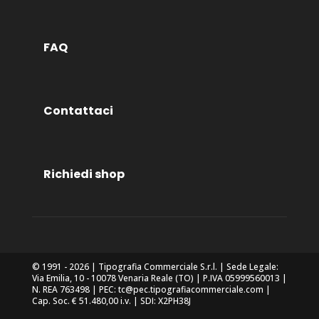
FAQ
Contattaci
Richiedi shop
© 1991 - 2026 | Tipografia Commerciale S.r.l. | Sede Legale:
Via Emilia, 10 - 10078 Venaria Reale (TO) | P.IVA 05999560013 |
N. REA 763498 | PEC: tc@pec.tipografiacommerciale.com |
Cap. Soc. € 51.480,00 i.v. | SDI: X2PH38J