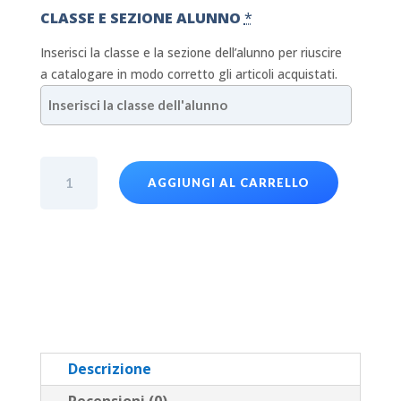
CLASSE E SEZIONE ALUNNO
*
Inserisci la classe e la sezione dell’alunno per riuscire
a catalogare in modo corretto gli articoli acquistati.
T-
AGGIUNGI AL CARRELLO
Shirt
Scuola
infanzia
MAUX
-
Manica
lunga
-
Arancione
Descrizione
-
Recensioni (0)