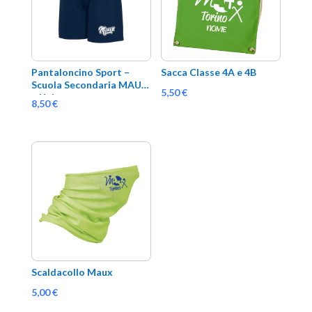
Pantaloncino Sport – 
Sacca Classe 4A e 4B
Scuola Secondaria MAUX 
5,50
€
– Unisex
8,50
€
Scaldacollo Maux
5,00
€