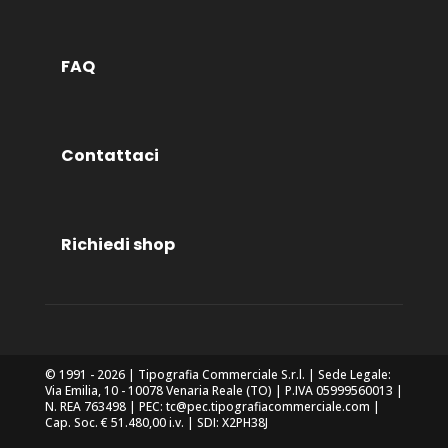
FAQ
Contattaci
Richiedi shop
© 1991 - 2026 | Tipografia Commerciale S.r.l. | Sede Legale:
Via Emilia, 10 - 10078 Venaria Reale (TO) | P.IVA 05999560013 |
N. REA 763498 | PEC: tc@pec.tipografiacommerciale.com |
Cap. Soc. € 51.480,00 i.v. | SDI: X2PH38J