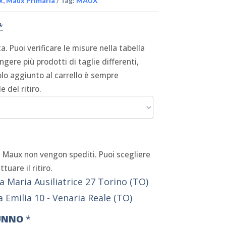
x
,
Maux Primaria
Tag:
MAUX
*
a. Puoi verificare le misure nella tabella
ngere più prodotti di taglie differenti,
olo aggiunto al carrello è sempre
 del ritiro.
g Maux non vengon spediti. Puoi scegliere
tuare il ritiro.
a Maria Ausiliatrice 27 Torino (TO)
ia Emilia 10 - Venaria Reale (TO)
UNNO
*