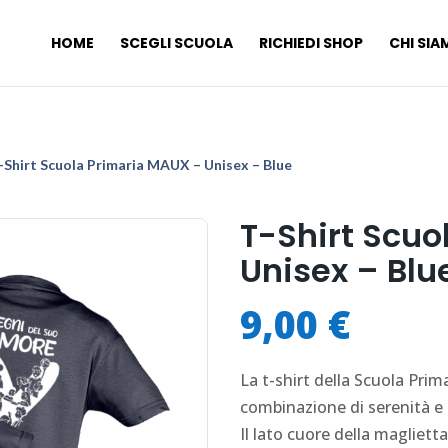
HOME
SCEGLI SCUOLA
RICHIEDI SHOP
CHI SI
-Shirt Scuola Primaria MAUX – Unisex – Blue
T-Shirt Scuo
Unisex – Blu
9,00
€
La t-shirt della Scuola Pri
combinazione di serenità e 
Il lato cuore della magliett