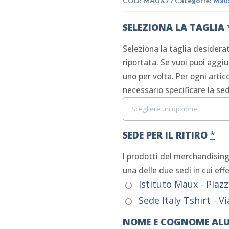
COD:
MAUX7
Categorie:
Mau
SELEZIONA LA TAGLIA
Seleziona la taglia desiderat
riportata. Se vuoi puoi aggiu
uno per volta. Per ogni artic
necessario specificare la sede
SEDE PER IL RITIRO
*
I prodotti del merchandisin
una delle due sedi in cui effet
Istituto Maux - Piazz
Sede Italy Tshirt - V
NOME E COGNOME AL