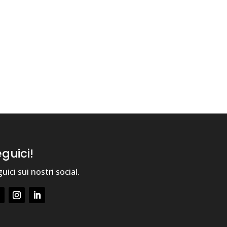
guici!
uici sui nostri social.