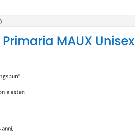
-
Unisex
-
)
Blue
quantità
a Primaria MAUX Unisex
ingspun"
on elastan
 anni,