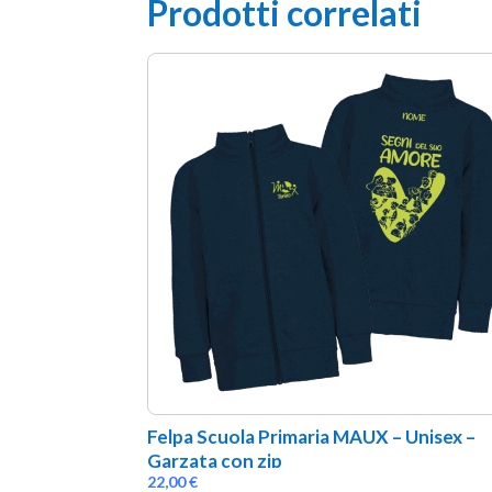
Prodotti correlati
Felpa Scuola Primaria MAUX – Unisex – 
Garzata con zip
22,00
€